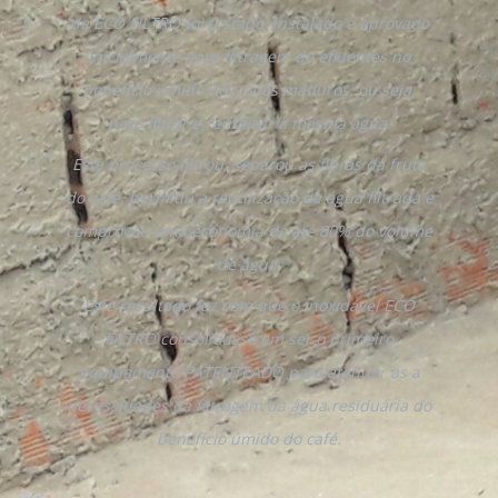
da ECO FILTRO foi testado, instalado e aprovado
inicialmente para filtragem de efluentes no
benefício úmido dos cafés maduros, ou seja,
para filtrar e reutilizar a mesma água.
Este processo filtrou, separou as fibras da fruta
do café, permitiu a reutilização da água filtrada e
comprovou uma economia de até 80% do volume
de água.
Este resultado fez com que o inoxidável ECO
FILTRO consolidasse em ser o primeiro
equipamento PATENTEADO para atender as a
necessidades da filtragem da água residuária do
benefício úmido do café.