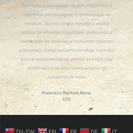
Publicado e patenteado no INPI, o Eco Filtro é
referência em reciclagem e revalorização de
resíduos. Sua tecnologia inovadora separa
sólidos de efluentes industriais, otimizando a
reutilização de materiais e reduzindo impactos
ambientais. Comprovadamente eficaz, contribui
para a sustentabilidade, atende às exigências
ambientais e facilita o licenciamento de
indústrias do setor.
Francisco Bortoni Neto.
CEO
ZH-TW
EN
FR
DE
IT